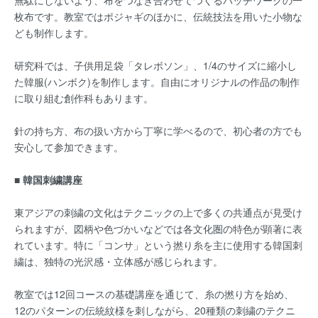
無駄にしないよう、布をつなぎ合わせてつくるパッチワークの一
枚布です。教室ではポジャギのほかに、伝統技法を用いた小物な
ども制作します。
研究科では、子供用足袋「タレボソン」、1/4のサイズに縮小し
た韓服(ハンボク)を制作します。自由にオリジナルの作品の制作
に取り組む創作科もあります。
針の持ち方、布の扱い方から丁寧に学べるので、初心者の方でも
安心して参加できます。
■ 韓国刺繍講座
東アジアの刺繍の文化はテクニックの上で多くの共通点が見受け
られますが、図柄や色づかいなどでは各文化圏の特色が顕著に表
れています。特に「コンサ」という撚り糸を主に使用する韓国刺
繍は、独特の光沢感・立体感が感じられます。
教室では12回コースの基礎講座を通じて、糸の撚り方を始め、
12のパターンの伝統紋様を刺しながら、20種類の刺繍のテクニ