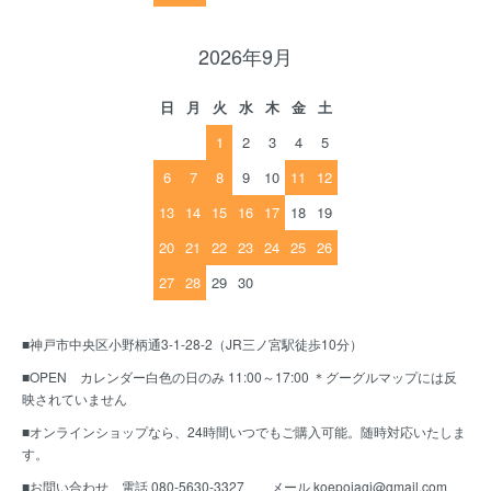
2026年9月
日
月
火
水
木
金
土
1
2
3
4
5
6
7
8
9
10
11
12
13
14
15
16
17
18
19
20
21
22
23
24
25
26
27
28
29
30
■神戸市中央区小野柄通3-1-28-2（JR三ノ宮駅徒歩10分）
■OPEN カレンダー白色の日のみ 11:00～17:00 ＊グーグルマップには反
映されていません
■オンラインショップなら、24時間いつでもご購入可能。随時対応いたしま
す。
■お問い合わせ 電話 080-5630-3327 メール koepojagi@gmail.com