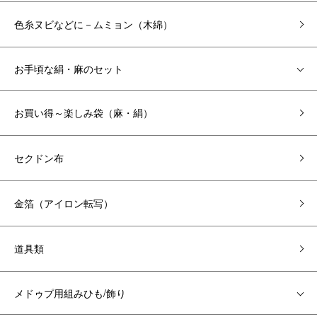
色糸ヌビなどに－ムミョン（木綿）
お手頃な絹・麻のセット
お買い得～楽しみ袋（麻・絹）
セクドン布
金箔（アイロン転写）
道具類
メドゥプ用組みひも/飾り