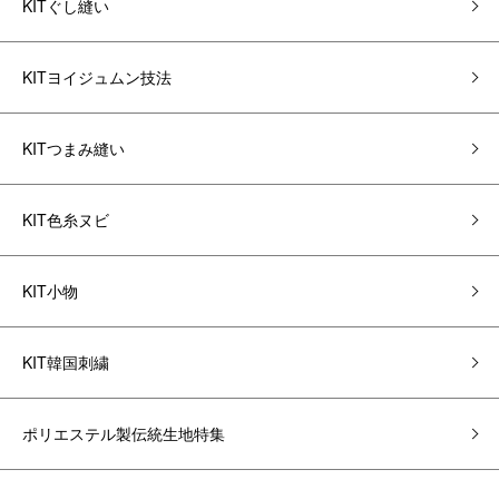
KITぐし縫い
KITヨイジュムン技法
KITつまみ縫い
KIT色糸ヌビ
KIT小物
KIT韓国刺繍
ポリエステル製伝統生地特集